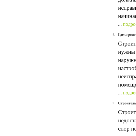
исправ
начина
...
подро
Где строит
8.
Строит
нужны 
наружн
настро
неиспр
помеще
...
подро
Строительн
9.
Строит
недост
спор п