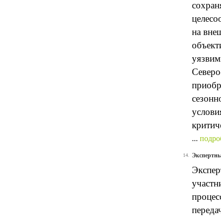
сохран
целесо
на вне
объект
уязвим
Северо
приобр
сезонн
услови
критич
...
подро
Экспертны
14.
Экспер
участн
процес
переда