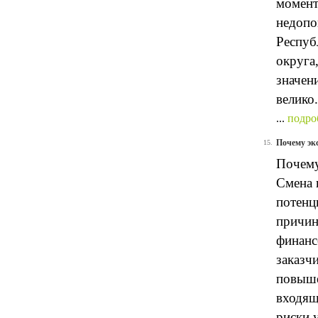
момент
недопо
Респуб
округа
значен
велико.
...
подро
Почему экс
15.
Почему
Смена 
потенц
причин
финанс
заказчи
повыше
входящ
риски 