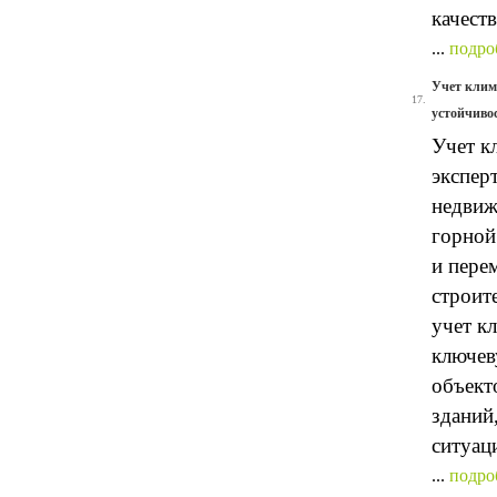
качест
...
подро
Учет клим
17.
устойчиво
Учет к
экспер
недвиж
горной
и пере
строит
учет к
ключев
объект
зданий
ситуац
...
подро