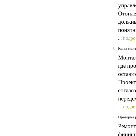
управл
Отопле
должны
понятн
...
подро
Когда монт
4.
Монтаж
где пр
остают
Проект
соглас
переде
...
подро
Проверка 
5.
Ремонт
финишн