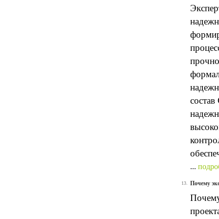
Экспер
надежн
формир
процес
прочно
формал
надежн
состав
надежн
высоко
контро
обеспе
...
подро
Почему эк
13.
Почему
проект