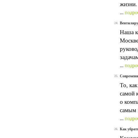
жизни.
...
подро
Вентилиру
24.
Наша к
Москве
руково
задача
...
подро
Современн
25.
То, ка
самой 
о комп
самым 
...
подро
Как убрать
26.