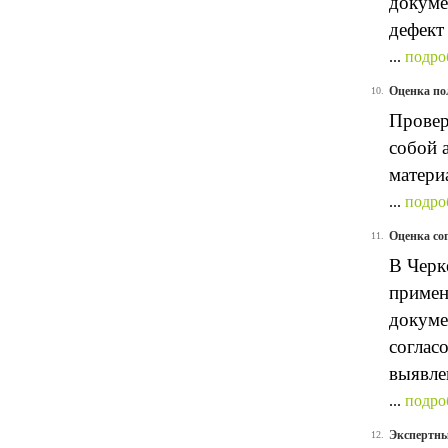
докуме
дефект 
...
подро
Оценка по
10.
Провер
собой 
матери
...
подро
Оценка со
11.
В Черк
примен
докуме
соглас
выявле
...
подро
Экспертны
12.