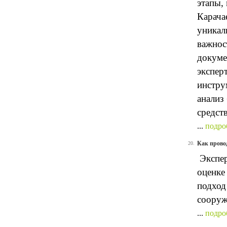
этапы,
Карача
уникал
важнос
докуме
экспер
инстру
анализ
средст
...
подро
Как прово
20.
Экспер
оценке
подход
сооруж
...
подро