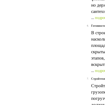
но дер
сантех
...
подро
Готовност
6.
В стро
наскол
площад
скрыты
этапов
вскрыт
...
подро
Стройтехн
7.
Стройт
грузоп
погруз
должны