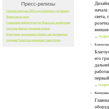
Дизайн
Пресс-релизы
начала
Скрытая нагрузка 2026 года проявится для бизнеса
света,
Черкесска не сразу
розетк
Социальная инфраструктура Черкесска: комфортная
среда как фактор удержания кадров
внешни
Культурная дипломатия и бизнес: как фестивали и
...
подро
традиции Черкесска привлекают инвесторов
Благоустро
2.
Благоу
его гр
дальне
работа
первый
...
подро
Коммуника
3.
Главны
оборуд