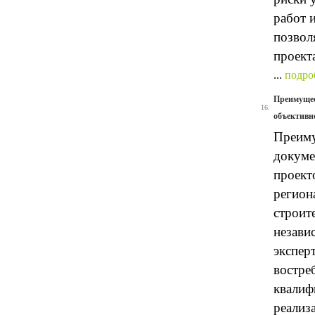
работ 
позвол
проект
...
подро
Преимущес
16.
объективн
Преиму
докуме
проект
регион
строит
незави
экспер
востре
квалиф
реализ