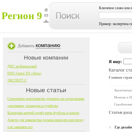
Ключевое слово или 
Регион 9
Пример: экспертиза с
компанию
Добавить
Новые компании
Я ищу:
ДНС на Кавказской
Каталог ст
DNS Гипер ТЦ «Лето»
Главная стра
ЭКСПЕРТ-С
Новые статьи
Архитектура
Монтаж и П
Спортивное мероприятие держится на согласовании
Стройтехни
участников, площадки и судейства
Статьи разд
Календарь матчей задаёт ритм футбола и хоккея
Анкета для знакомства должна помогать разговору,
а не заменять его
Где дизай
1.