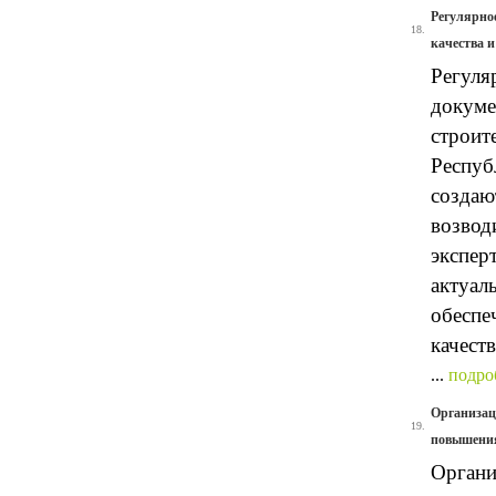
Регулярно
18.
качества 
Регуля
докуме
строит
Респуб
создаю
возвод
экспер
актуал
обеспе
качеств
...
подро
Организац
19.
повышения
Органи