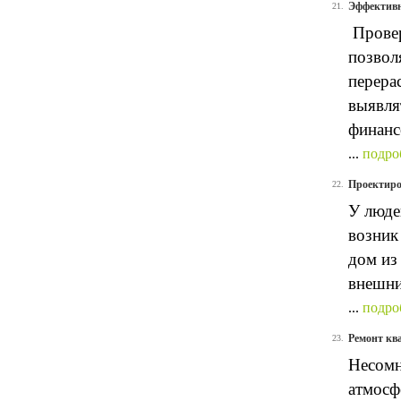
Эффективн
21.
Провер
позвол
перера
выявля
финанс
...
подро
Проектиро
22.
У люде
возник
дом из
внешни
...
подро
Ремонт кв
23.
Несомн
атмосф