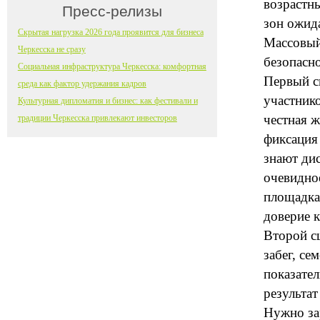
возрастн
Пресс-релизы
зон ожида
Скрытая нагрузка 2026 года проявится для бизнеса
Массовый
Черкесска не сразу
безопасно
Социальная инфраструктура Черкесска: комфортная
Первый с
среда как фактор удержания кадров
участнико
Культурная дипломатия и бизнес: как фестивали и
честная ж
традиции Черкесска привлекают инвесторов
фиксация
знают ди
очевидное
площадка 
доверие 
Второй с
забег, се
показате
результат
Нужно зар