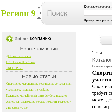
Ключевое слово или 
Регион 9
Пример: экспертиза с
компанию
Добавить
Новые компании
Я ищу:
ДНС на Кавказской
Каталог
DNS Гипер ТЦ «Лето»
Главная стра
ЭКСПЕРТ-С
Спорти
Новые статьи
участн
Спортивное мероприятие держится на согласовании
Спортивн
участников, площадки и судейства
требует 
Календарь матчей задаёт ритм футбола и хоккея
может де
Анкета для знакомства должна помогать разговору,
сетке игр
а не заменять его