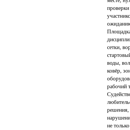
месте, ну
проверки
участнико
ожиданию
Площадка
дисципли
сетки, во
стартовы
воды, во
ковёр, зо
оборудова
рабочий 
Судейств
любитель
решения, 
нарушени
не только