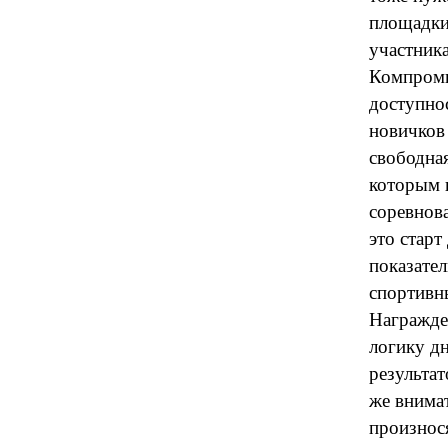
площадки,
участника
Компроми
доступно
новичков
свободна
которым 
соревнова
это стар
показате
спортивны
Награжде
логику д
результа
же внимат
произнося