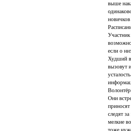
выше нака
одинаков
новичков
Расписан
Участник 
возможно
если о ни
Худший ва
вызовут 
усталость
информац
Волонтёр
Они встр
приносят
следят з
мелкие во
тоже нуже