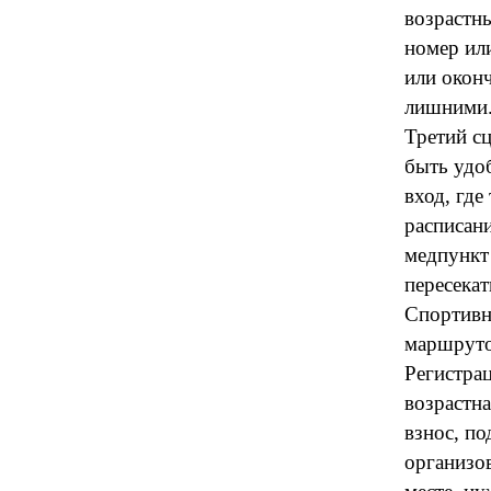
возрастны
номер или
или оконч
лишними
Третий с
быть удоб
вход, где
расписани
медпункт
пересекат
Спортивн
маршруто
Регистрац
возрастна
взнос, п
организов