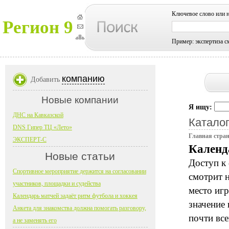
Ключевое слово или 
Регион 9
Пример: экспертиза с
компанию
Добавить
Новые компании
Я ищу:
ДНС на Кавказской
Каталог
DNS Гипер ТЦ «Лето»
Главная стра
ЭКСПЕРТ-С
Календ
Новые статьи
Доступ к
Спортивное мероприятие держится на согласовании
смотрит н
участников, площадки и судейства
место игр
Календарь матчей задаёт ритм футбола и хоккея
значение 
Анкета для знакомства должна помогать разговору,
почти все
а не заменять его