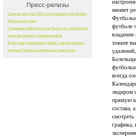
настроени
Пресс-релизы
меняет ре
Скрытая нагрузка 2026 года проявится для бизнеса
Футбольн
Черкесска не сразу
футболе 
Социальная инфраструктура Черкесска: комфортная
владение
среда как фактор удержания кадров
хоккее вы
Культурная дипломатия и бизнес: как фестивали и
удалений
традиции Черкесска привлекают инвесторов
Болельщик
футбольна
всегда оз
Календарь
лидером п
прямую к
состава, 
смотреть 
графика,
экспериме