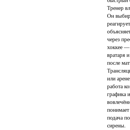
быстрый 
Тренер вл
Он выбира
реагирует
объясняе
через пре
хоккее — 
вратаря 
после ма
Трансляци
или арене
работа ко
графика 
вовлечённ
понимает
подача по
сирены.