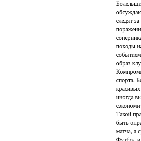
Болельщи
обсуждают
следят з
поражени
соперника
походы н
событием
образ кл
Компроми
спорта. Б
красивых
иногда в
сэкономи
Такой пра
быть опра
матча, а 
Футбол и 