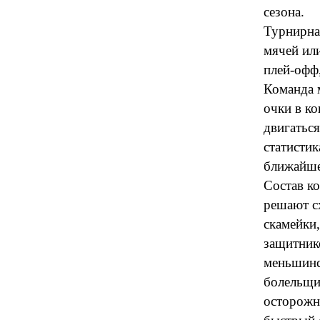
сезона.
Турнирна
мячей или
плей-офф
Команда м
очки в к
двигаться
статистик
ближайше
Состав к
решают с
скамейки
защитник
меньшинст
болельщик
осторожн