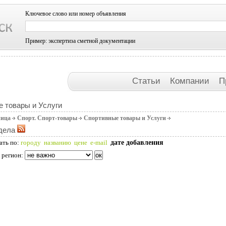
Ключевое слово или номер объявления
Пример: экспертиза сметной документации
Статьи
Компании
П
 товары и Услуги
ница
Спорт. Спорт-товары
Спортивные товары и Услуги
дела
дате добавления
ать по:
городу
названию
цене
e-mail
 регион: