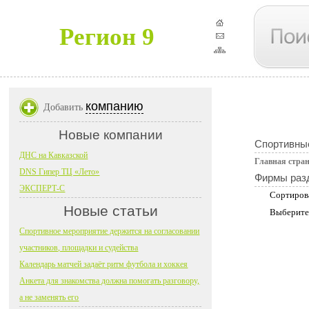
Регион 9
компанию
Добавить
Новые компании
Спортивные
ДНС на Кавказской
Главная стра
DNS Гипер ТЦ «Лето»
Фирмы раз
ЭКСПЕРТ-С
Сортиров
Новые статьи
Выберите
Спортивное мероприятие держится на согласовании
участников, площадки и судейства
Календарь матчей задаёт ритм футбола и хоккея
Анкета для знакомства должна помогать разговору,
а не заменять его