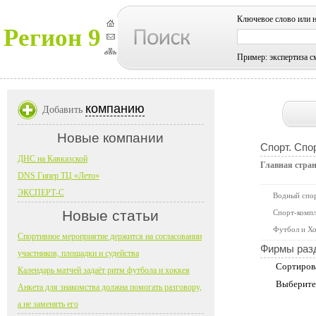
Ключевое слово или 
Регион 9
Пример: экспертиза с
компанию
Добавить
Новые компании
Спорт. Спо
ДНС на Кавказской
Главная стра
DNS Гипер ТЦ «Лето»
ЭКСПЕРТ-С
Водный спо
Новые статьи
Спорт-компл
Футбол и Хо
Спортивное мероприятие держится на согласовании
Фирмы раз
участников, площадки и судейства
Сортиров
Календарь матчей задаёт ритм футбола и хоккея
Выберите
Анкета для знакомства должна помогать разговору,
а не заменять его