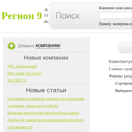
Ключевое слово или 
Регион 9
Пример: экспертиза с
компанию
Добавить
Новые компании
Комплекту
ДНС на Кавказской
Главная стра
DNS Гипер ТЦ «Лето»
Фирмы раз
ЭКСПЕРТ-С
Сортиров
Новые статьи
Выберите
Спортивное мероприятие держится на согласовании
участников, площадки и судейства
Календарь матчей задаёт ритм футбола и хоккея
Анкета для знакомства должна помогать разговору,
а не заменять его