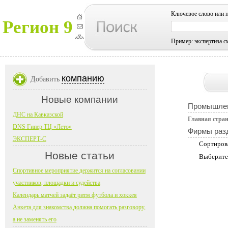
Ключевое слово или 
Регион 9
Пример: экспертиза с
компанию
Добавить
Новые компании
Промышлен
ДНС на Кавказской
Главная стра
DNS Гипер ТЦ «Лето»
Фирмы раз
ЭКСПЕРТ-С
Сортиров
Новые статьи
Выберите
Спортивное мероприятие держится на согласовании
участников, площадки и судейства
Календарь матчей задаёт ритм футбола и хоккея
Анкета для знакомства должна помогать разговору,
а не заменять его