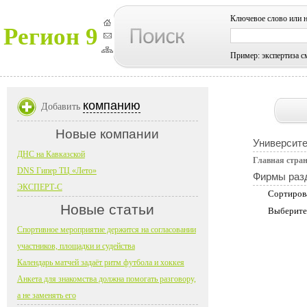
Ключевое слово или 
Регион 9
Пример: экспертиза с
компанию
Добавить
Новые компании
Университе
ДНС на Кавказской
Главная стра
DNS Гипер ТЦ «Лето»
Фирмы раз
ЭКСПЕРТ-С
Сортиров
Новые статьи
Выберите
Спортивное мероприятие держится на согласовании
участников, площадки и судейства
Календарь матчей задаёт ритм футбола и хоккея
Анкета для знакомства должна помогать разговору,
а не заменять его