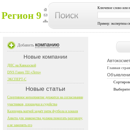
Ключевое слово или 
Регион 9
Пример: экспертиза с
компанию
Добавить
Новые компании
Автокосмет
ДНС на Кавказской
Главная стра
DNS Гипер ТЦ «Лето»
Объявлени
ЭКСПЕРТ-С
Сортиров
Новые статьи
Выберите
Спортивное мероприятие держится на согласовании
участников, площадки и судейства
Календарь матчей задаёт ритм футбола и хоккея
Анкета для знакомства должна помогать разговору,
а не заменять его