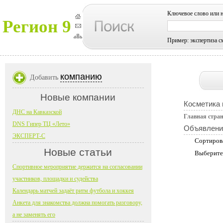
Ключевое слово или 
Регион 9
Пример: экспертиза с
компанию
Добавить
Новые компании
Косметика
ДНС на Кавказской
Главная стра
DNS Гипер ТЦ «Лето»
Объявлени
ЭКСПЕРТ-С
Сортиров
Новые статьи
Выберите
Спортивное мероприятие держится на согласовании
участников, площадки и судейства
Календарь матчей задаёт ритм футбола и хоккея
Анкета для знакомства должна помогать разговору,
а не заменять его