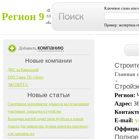
Ключевое слово или 
Регион 9
Пример: экспертиза с
компанию
Добавить
Новые компании
Строит
ДНС на Кавказской
Главная 
DNS Гипер ТЦ «Лето»
ЭКСПЕРТ-С
Стройэ
Новые статьи
Регион:
Адрес:
36
Спортивное мероприятие держится на согласовании
Контакт
участников, площадки и судейства
Календарь матчей задаёт ритм футбола и хоккея
E-mail:
y
Анкета для знакомства должна помогать разговору,
Оффициа
а не заменять его
Полное