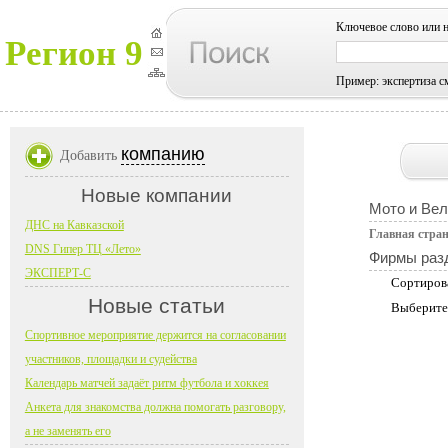
Ключевое слово или 
Регион 9
Пример: экспертиза с
компанию
Добавить
Новые компании
Мото и Вел
ДНС на Кавказской
Главная стра
DNS Гипер ТЦ «Лето»
Фирмы раз
ЭКСПЕРТ-С
Сортиров
Новые статьи
Выберите
Спортивное мероприятие держится на согласовании
участников, площадки и судейства
Календарь матчей задаёт ритм футбола и хоккея
Анкета для знакомства должна помогать разговору,
а не заменять его